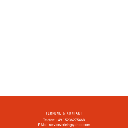
*Ich habe die
Datenschutzerklärung
zur Kenntnis genommen.
Ich stimme zu, dass meine Angaben zur Kontaktaufnahme und
für Rückfragen dauerhaft gespeichert werden.
TERMINE & KONTAKT
Telefon: +49 15236275468
E-Mail: serviceverleih@yahoo.com